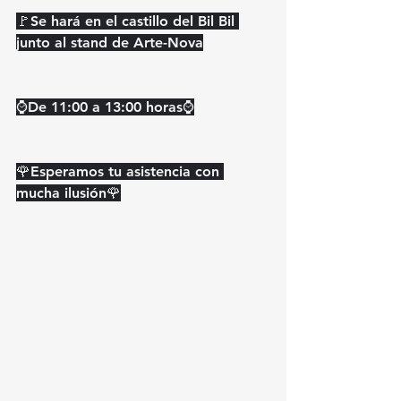
🚩Se hará en el castillo del Bil Bil 
junto al stand de Arte-Nova
⌚️De 11:00 a 13:00 horas⌚️
🌹Esperamos tu asistencia con 
mucha ilusión🌹