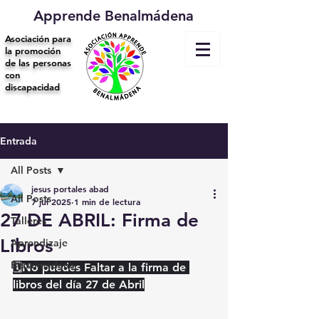
Apprende Benalmádena
Asociación para
la promoción
de las personas
con
discapacidad
Entrada
All Posts
jesus portales abad
All Posts
7 jul 2025
1 min de lectura
27 DE ABRIL: Firma de
Talleres
Libros
Aprendizaje
Benalmádena
🗓No puedes Faltar a la firma de 
libros del día 27 de Abril