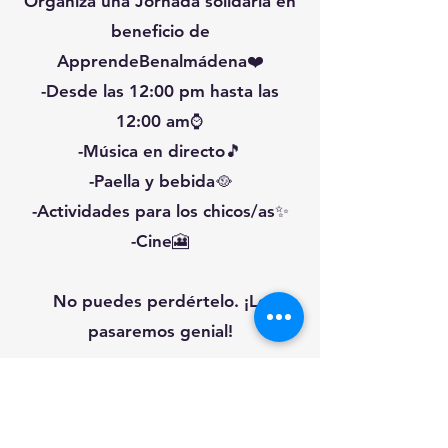
Organiza una Jornada solidaría en
beneficio de
ApprendeBenalmádena❤️
-Desde las 12:00 pm hasta las
12:00 am⌚
-Música en directo🎵
-Paella y bebida🥘
-Actividades para los chicos/as✨
-Cine🎦
No puedes perdértelo. ¡Lo
pasaremos genial!